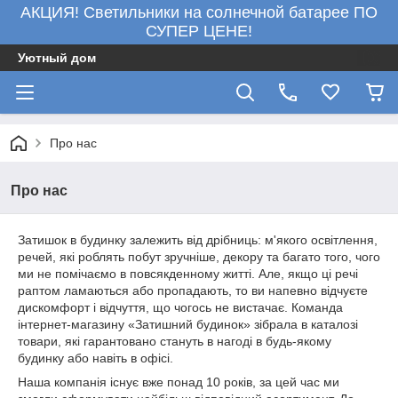
АКЦИЯ! Светильники на солнечной батарее ПО
СУПЕР ЦЕНЕ!
Уютный дом
Про нас
Про нас
Затишок в будинку залежить від дрібниць: м'якого освітлення,
речей, які роблять побут зручніше, декору та багато того, чого
ми не помічаємо в повсякденному житті. Але, якщо ці речі
раптом ламаються або пропадають, то ви напевно відчуєте
дискомфорт і відчуття, що чогось не вистачає. Команда
інтернет-магазину «Затишний будинок» зібрала в каталозі
товари, які гарантовано стануть в нагоді в будь-якому
будинку або навіть в офісі.
Наша компанія існує вже понад 10 років, за цей час ми