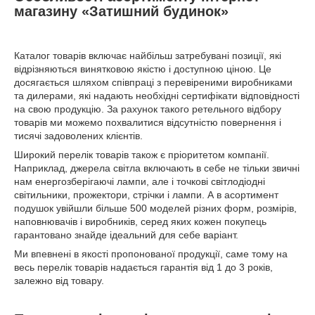
магазину «Затишний будинок»
Каталог товарів включає найбільш затребувані позиції, які
відрізняються винятковою якістю і доступною ціною. Це
досягається шляхом співпраці з перевіреними виробниками
та дилерами, які надають необхідні сертифікати відповідності
на свою продукцію. За рахунок такого ретельного відбору
товарів ми можемо похвалитися відсутністю повернення і
тисячі задоволених клієнтів.
Широкий перелік товарів також є пріоритетом компанії.
Наприклад, джерела світла включають в себе не тільки звичні
нам енергозберігаючі лампи, але і точкові світлодіодні
світильники, прожектори, стрічки і лампи. А в асортимент
подушок увійшли більше 500 моделей різних форм, розмірів,
наповнювачів і виробників, серед яких кожен покупець
гарантовано знайде ідеальний для себе варіант.
Ми впевнені в якості пропонованої продукції, саме тому на
весь перелік товарів надається гарантія від 1 до 3 років,
залежно від товару.