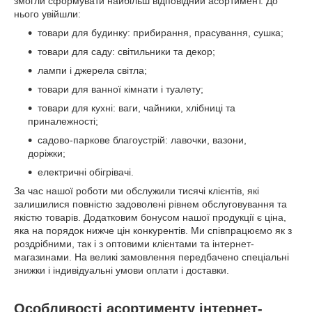
змогли сформувати найбільш відповідний асортимент. До
нього увійшли:
товари для будинку: прибирання, прасування, сушка;
товари для саду: світильники та декор;
лампи і джерела світла;
товари для ванної кімнати і туалету;
товари для кухні: ваги, чайники, хлібниці та
приналежності;
садово-паркове благоустрій: лавочки, вазони,
доріжки;
електричні обігрівачі.
За час нашої роботи ми обслужили тисячі клієнтів, які
залишилися повністю задоволені рівнем обслуговування та
якістю товарів. Додатковим бонусом нашої продукції є ціна,
яка на порядок нижче цін конкурентів. Ми співпрацюємо як з
роздрібними, так і з оптовими клієнтами та інтернет-
магазинами. На великі замовлення передбачено спеціальні
знижки і індивідуальні умови оплати і доставки.
Особливості асортименту інтернет-