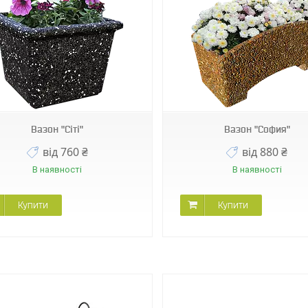
75352
Вазон "Сіті"
Вазон "София"
від 760 ₴
від 880 ₴
В наявності
В наявності
Купити
Купити