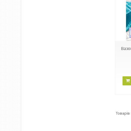
73450
Вазо