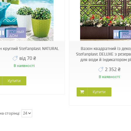
75740
н круглий Stefanplast NATURAL
Вазон квадратний із дек
Stefanplast DELUXE з резер
від 70 ₴
для води й індикатором р
В наявності
2 352 ₴
В наявності
Купити
Купити