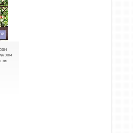
ором
вуаром
івня