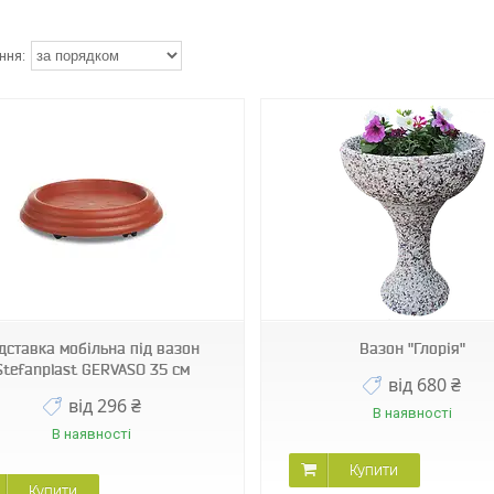
дставка мобільна під вазон
Вазон "Глорія"
Stefanplast GERVASO 35 см
від 680 ₴
від 296 ₴
В наявності
В наявності
Купити
Купити