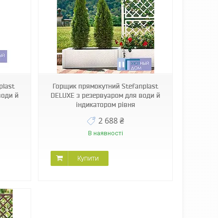
plast
Горщик прямокутний Stefanplast
води й
DELUXE з резервуаром для води й
індикатором рівня
2 688 ₴
В наявності
Купити