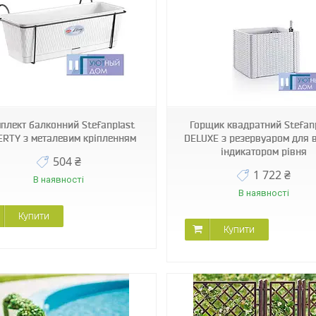
75700
75720
плект балконний Stefanplast
Горщик квадратний Stefan
ERTY з металевим кріпленням
DELUXE з резервуаром для 
індикатором рівня
504 ₴
1 722 ₴
В наявності
В наявності
Купити
Купити