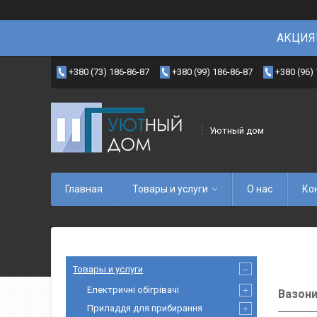
АКЦИЯ!
+380 (73) 186-86-87
+380 (99) 186-86-87
+380 (96)
Уютный дом
Главная
Товары и услуги
О нас
Ко
Товары и услуги
Електричні обігрівачі
Вазон
Приладдя для прибирання