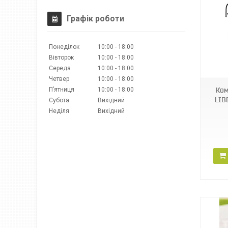
Графік роботи
Понеділок
10:00
18:00
87513
Вівторок
10:00
18:00
Середа
10:00
18:00
Четвер
10:00
18:00
Пʼятниця
10:00
18:00
Ком
LIB
Субота
Вихідний
Неділя
Вихідний