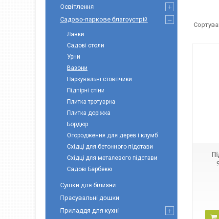
Освітлення
Садово-паркове благоустрій
Лавки
Садові столи
Урни
Вазони
Паркувальні стовпчики
Підпірні стіни
Плитка тротуарна
Плитка доріжка
Бордюр
Огородження для дерев і клумб
Східці для бетонного підстави
Пі
Східці для металевого підстави
Садові Барбекю
Сушки для білизни
Прасувальні дошки
Приладдя для кухні