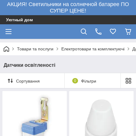
АКЦИЯ! Светильники на солнечной батарее ПО
СУПЕР ЦЕНЕ!
Уютный дом
Товари та послуги
Електротовари та комплектуючі
Д
Датчики освітленості
Сортування
0
Фільтри