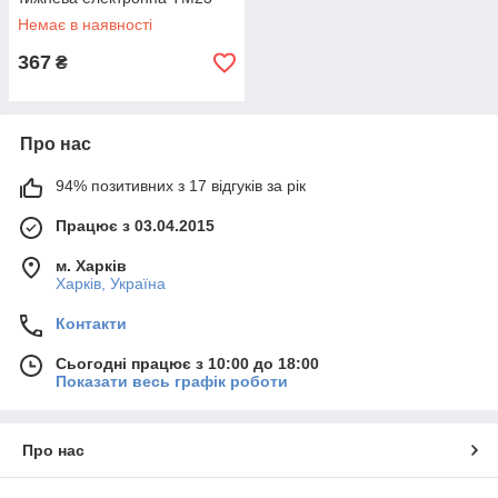
Немає в наявності
367
₴
Энергометр Feron TM55
Про нас
Ефективне пристосування для вимірювання споживаної
електроенергії, яке дозволяє вести її облік, контроль і,
94% позитивних з 17 відгуків за рік
відповідно, істотно знизити матеріальні витрати.
Працює з 03.04.2015
м. Харків
Харків, Україна
Унікальні властивості наших розеток-таймерів
Контакти
Сьогодні працює з 10:00 до 18:00
1.
Показати весь графік роботи
Про нас
Якісні
Сертифікована продукція від провідних