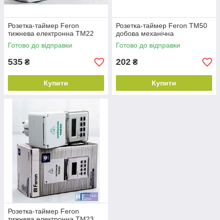
Розетка-таймер Feron
Розетка-таймер Feron TM50
тижнева електронна TM22
добова механічна
Готово до відправки
Готово до відправки
535
202
₴
₴
Купити
Купити
Розетка-таймер тижнева електронна Feron TM22
Пристрій має оптимальний програмний комплекс, легко і
що швидко настроюється залежно від днів тижня.
Розетка-таймер відрізняється компактними розмірами і
довгим терміном служби.
Розетка-таймер Feron
тижнева електронна TM23