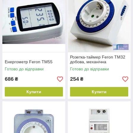
Що найчастіше замовляють?
Розетка-таймер Feron TM32
Енергометр Feron TM55
добова, механічна
Готово до відправки
Готово до відправки
686
254
₴
₴
Купити
Купити
Розетка-таймер тижнева електронна Feron TM211
Оптимальне рішення як для побутового, так і
промислового використання. Для більш зручної
експлуатації в конструкції встановлений міні-акумулятор,
здатний працювати без підзарядки протягом 100 годин.