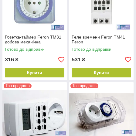
Розетка-таймер Feron TM31
Реле времени Feron TM41
добова механічна
Feron
Готово до відправки
Готово до відправки
316
531
₴
₴
Купити
Купити
Розетка-таймер добова механічна Feron TM32
Лідер продажів серед розеток-таймерів. Забезпечує
Топ продажів
Топ продажів
включення освітлення в інтервалах з 4.00 до 9.00 та з
14.00 до 23.00 годин. Відрізняється простим
управлінням, надійністю і довговічністю.