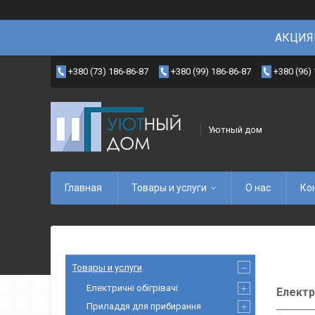
АКЦИЯ!
+380 (73) 186-86-87
+380 (99) 186-86-87
+380 (96)
Уютный дом
Главная
Товары и услуги
О нас
Ко
Товары и услуги
Електричні обігрівачі
Електр
Приладдя для прибирання