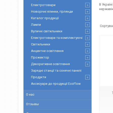
В Україн
Електротовари
нержавію
Новорічні ялинки, гірлянди
Каталог продукції
Лампи
Вуличні світильники
Електротовари та комплектуючі
Світильники
Акцентне освітлення
Прожектор
Декоративне освітлення
Зарядні станції та сонячні панелі
28336
Продукти
Аксесуари до продукції EcoFlow
О нас
Отзывы