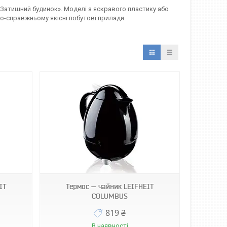
 «Затишний будинок». Моделі з яскравого пластику або
по-справжньому якісні побутові прилади.
IT
Термос — чайник LEIFHEIT
COLUMBUS
819 ₴
В наявності