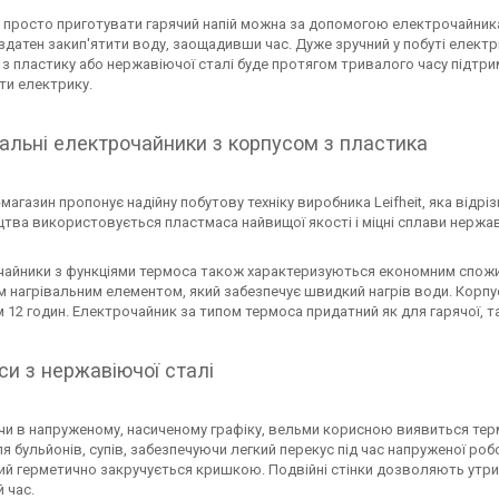
 просто приготувати гарячий напій можна за допомогою електрочайника
здатен закип'ятити воду, заощадивши час. Дуже зручний у побуті електри
 з пластику або нержавіючої сталі буде протягом тривалого часу підтр
ти електрику.
альні електрочайники з корпусом з пластика
-магазин пропонує надійну побутову техніку виробника Leifheit, яка відр
тва використовується пластмаса найвищої якості і міцні сплави нержаві
чайники з функціями термоса також характеризуються економним спожи
 нагрівальним елементом, який забезпечує швидкий нагрів води. Корпу
 12 годин. Електрочайник за типом термоса придатний як для гарячої, та
и з нержавіючої сталі
 в напруженому, насиченому графіку, вельми корисною виявиться термос
я бульйонів, супів, забезпечуючи легкий перекус під час напруженої ро
й герметично закручується кришкою. Подвійні стінки дозволяють утрим
 час.