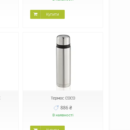
Купити
E
Термос COCO
886 ₴
В наявності