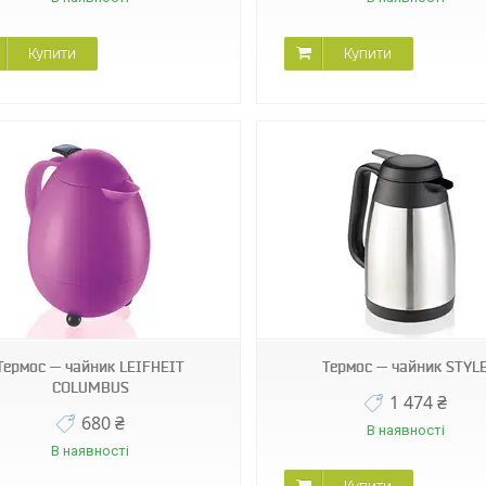
Купити
Купити
28509
28521
Термос — чайник LEIFHEIT
Термос — чайник STYL
COLUMBUS
1 474 ₴
680 ₴
В наявності
В наявності