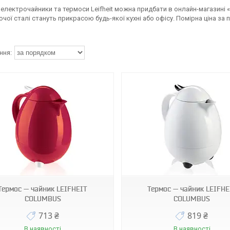
і електрочайники та термоси Leifheit можна придбати в онлайн-магазині
чої сталі стануть прикрасою будь-якої кухні або офісу. Помірна ціна за 
28300
28301
Термос — чайник LEIFHEIT
Термос — чайник LEIFHE
COLUMBUS
COLUMBUS
713 ₴
819 ₴
В наявності
В наявності