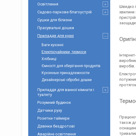
Освітлення
Швидко і
Садово-паркове благоустрій
хвилини 
пристрій
Сушки для білизни
заощади
Прасувальні дошки
Приладдя для кухні
Оригін
Ваги кухонні
Електрочайники, термоси
Інтернет
Хлібниці
виробниц
Ємності для зберігання продуктів
виробів.
Кухонные принадлежности
Електро
потужним
Дизайнерські обробні дошки
протягом
Приладдя для ванної кімнати і
туалету
Термос
Розумний будинок
Датчики руху
Працюючи
Розетки-таймери
також дл
Дзвінки бездротові
оснащени
тривалий
Аварійне освітлення