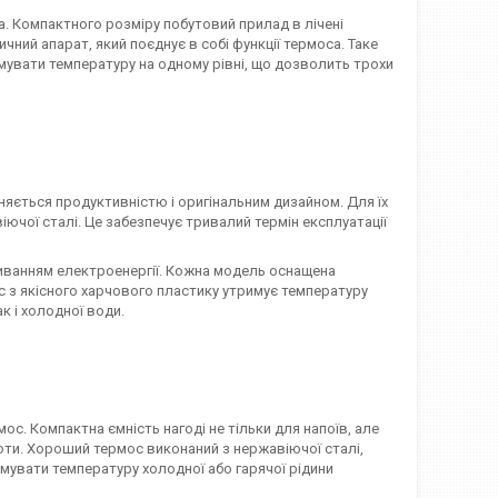
. Компактного розміру побутовий прилад в лічені
чний апарат, який поєднує в собі функції термоса. Таке
имувати температуру на одному рівні, що дозволить трохи
ізняється продуктивністю і оригінальним дизайном. Для їх
ючої сталі. Це забезпечує тривалий термін експлуатації
ванням електроенергії. Кожна модель оснащена
с з якісного харчового пластику утримує температуру
к і холодної води.
. Компактна ємність нагоді не тільки для напоїв, але
боти. Хороший термос виконаний з нержавіючої сталі,
увати температуру холодної або гарячої рідини