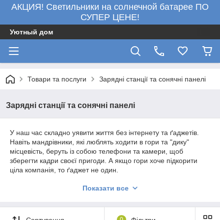
АКЦИЯ! Светильники на солнечной батарее ПО
СУПЕР ЦЕНЕ!
Уютный дом
Товари та послуги
Зарядні станції та сонячні панелі
Зарядні станції та сонячні панелі
У наш час складно уявити життя без інтернету та ґаджетів.
Навіть мандрівники, які люблять ходити в гори та "дику"
місцевість, беруть із собою телефони та камери, щоб
зберегти кадри своєї пригоди. А якщо гори хоче підкорити
ціла компанія, то ґаджет не один.
Пристрої розряджаються швидко, а тримати зв'язок потрібно.
Показати все
Тут знадобиться портативна зарядна станція.
Портативна зарядна станція — це як великий потужний
павербанк. Завдяки цій станції можна відразу заряджати
Сортування
0
Фільтри