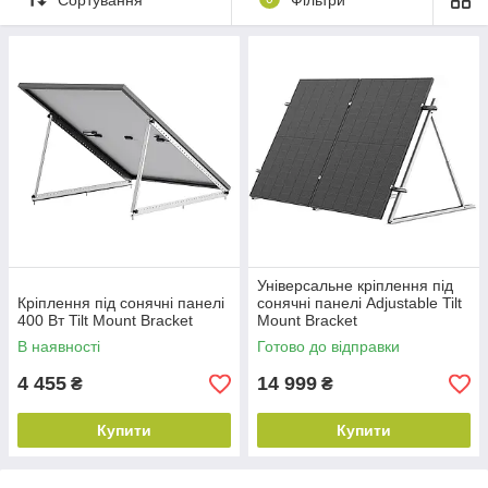
кілька пристроїв і робити це швидко.
Головною ж перевагою є те, що можна ввімкнути кілька
приладів одночасно, навіть три — чотири, залежно від
потужності зарядної станції.
Зараз портативна зарядна станція дуже потрібна нашим
хлопцям у ВСУ, адже під постійними боями, в окопах, лісах,
полях немає можливості знайти розетку з електроживленням.
А потужної портативної зарядної станції вистачить на кілька
днів. Потім її можна зарядити від авто або сонячних панелей.
Компанія Сучасні технології світла пропонує якісні та
довговічні зарядні станції за невисокою ціною, але які чудово
зарекомендували себе в "польових" умовах!
Універсальне кріплення під
Кріплення під сонячні панелі
сонячні панелі Adjustable Tilt
400 Вт Tilt Mount Bracket
Mount Bracket
В наявності
Готово до відправки
4 455
14 999
₴
₴
Купити
Купити