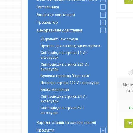
Світильники
Акцентне освітлення
Прожектор
Декоративне освітлення
Дюралайт і аксесуари
Профіль для світлодіодних стрічок
Світлодіодна стрічка 12 V і
аксесуари
Світлодіодна стрічка 220 V і
5464
аксесуари
Вулична гірлянда "Белт лайт"
Неонова стрічка 220 V і аксесуари
Мере
Блоки живлення
стр
Світлодіодна стрічка 24 V і
аксесуари
В 
Світлодіодна стрічка 5V і
аксесуари
Зарядні станції та сонячні панелі
Продукти