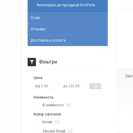
Аксесуари до продукції EcoFlow
О нас
Отзывы
Доставка и оплата
Фільтри
Заг
Ціна
Наявність
В наявності
4
Колір світіння
Білий
1
Теплий білий
1