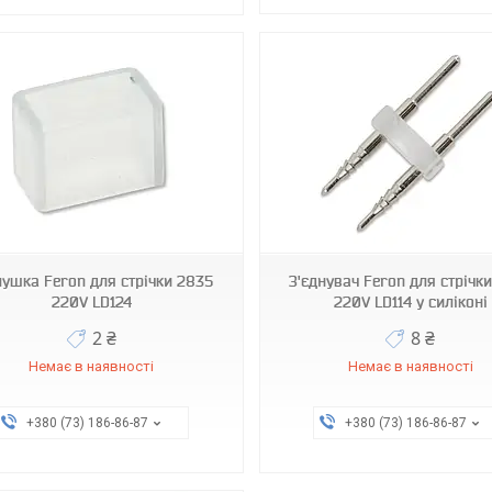
4371
лушка Feron для стрічки 2835
З'єднувач Feron для стрічк
220V LD124
220V LD114 у силіконі
2 ₴
8 ₴
Немає в наявності
Немає в наявності
+380 (73) 186-86-87
+380 (73) 186-86-87