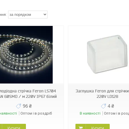
5462
5461
тлодіодна стрічка Feron LS704
Заглушка Feron для стрічк
N 60SMD / м 220V IP67 білий
220V LD128
96 ₴
4 ₴
наявності
Оптом і в роздріб
В наявності
Оптом і в роз
Купити
Купити