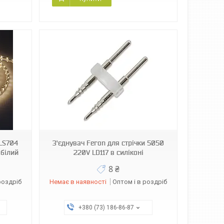
 LS704
З'єднувач Feron для стрічки 5050
 білий
220V LD117 в силіконі
8 ₴
роздріб
Немає в наявності
Оптом і в роздріб
+380 (73) 186-86-87