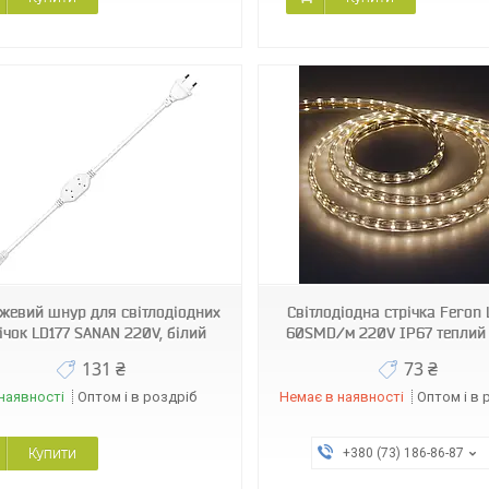
5922
жевий шнур для світлодіодних
Світлодіодна стрічка Feron
ічок LD177 SANAN 220V, білий
60SMD/м 220V IP67 теплий
131 ₴
73 ₴
наявності
Оптом і в роздріб
Немає в наявності
Оптом і в 
Купити
+380 (73) 186-86-87