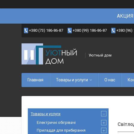
АКЦИЯ!
+380 (73) 186-86-87
+380 (99) 186-86-87
+380 (96)
Уютный дом
Главная
Товары и услуги
О нас
Ко
Товары и услуги
Електричні обігрівачі
Світло
Приладдя для прибирання