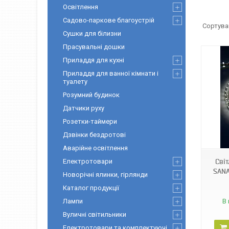
Освітлення
Садово-паркове благоустрій
Сушки для білизни
Прасувальні дошки
Приладдя для кухні
Приладдя для ванної кімнати і
туалету
Розумний будинок
Датчики руху
Розетки-таймери
5302
Дзвінки бездротові
Аварійне освітлення
Електротовари
Сві
SANA
Новорічні ялинки, гірлянди
Каталог продукції
Лампи
В 
Вуличні світильники
Електротовари та комплектуючі