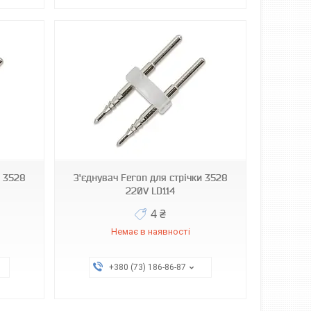
и 3528
З'єднувач Feron для стрічки 3528
220V LD114
4 ₴
Немає в наявності
+380 (73) 186-86-87