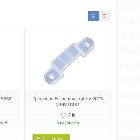
и 5050
Кріплення Feron для стрічки 2835
220V LD137
4 ₴
дріб
В наявності
Купити