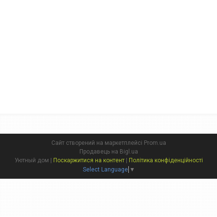
Сайт створений на маркетплейсі
Prom.ua
Продавець на Bigl.ua
Уютный дом |
Поскаржитися на контент
|
Політика конфіденційності
Select Language
▼