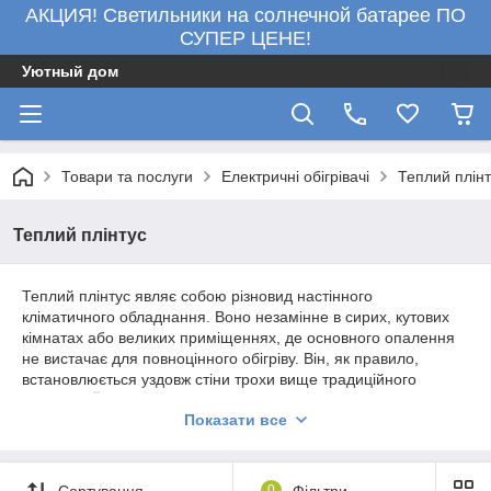
АКЦИЯ! Светильники на солнечной батарее ПО
СУПЕР ЦЕНЕ!
Уютный дом
Товари та послуги
Електричні обігрівачі
Теплий плінт
Теплий плінтус
Теплий плінтус являє собою різновид настінного
кліматичного обладнання. Воно незамінне в сирих, кутових
кімнатах або великих приміщеннях, де основного опалення
не вистачає для повноцінного обігріву. Він, як правило,
встановлюється уздовж стіни трохи вище традиційного
плінтуса. Його основне завдання — обігрів стін, за рахунок
Показати все
чого прогрівається повітря у всьому приміщенні. У нашому
магазині великий вибір настінного опалювального
обладнання та комплектуючих до нього.
Сортування
0
Фільтри