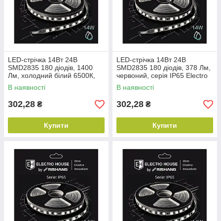
LED-стрічка 14Вт 24В
LED-стрічка 14Вт 24В
SMD2835 180 діодів, 1400
SMD2835 180 діодів, 378 Лм,
Лм, холодний білий 6500К,
червоний, серія IP65 Electro
серія IP65 Electro House by
House by Rishang
В наявності
В наявності
Rishang
302,28
302,28
₴
₴
Купити
Купити