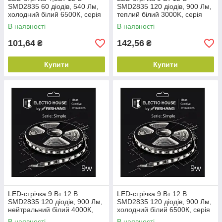
SMD2835 60 діодів, 540 Лм,
SMD2835 120 діодів, 900 Лм,
холодний білий 6500К, серія
теплий білий 3000K, серія
Simple Electro House by
Simple Electro House by
В наявності
В наявності
Rishang
Rishang
101,64
142,56
₴
₴
Купити
Купити
LED-стрічка 9 Вт 12 В
LED-стрічка 9 Вт 12 В
SMD2835 120 діодів, 900 Лм,
SMD2835 120 діодів, 900 Лм,
нейтральний білий 4000К,
холодний білий 6500К, серія
серія Simple Electro House by
Simple Electro House by
В наявності
В наявності