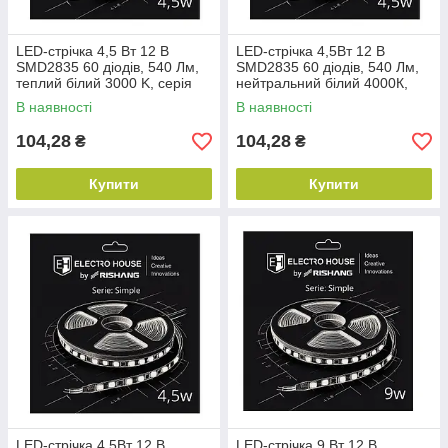
LED-стрічка 4,5 Вт 12 В
LED-стрічка 4,5Вт 12 В
SMD2835 60 діодів, 540 Лм,
SMD2835 60 діодів, 540 Лм,
теплий білий 3000 K, серія
нейтральний білий 4000К,
Simple Electro House by
серія Simple Electro House by
В наявності
В наявності
Rishang
Rishang
104,28
104,28
₴
₴
Купити
Купити
LED-стрічка 4,5Вт 12 В
LED-стрічка 9 Вт 12 В