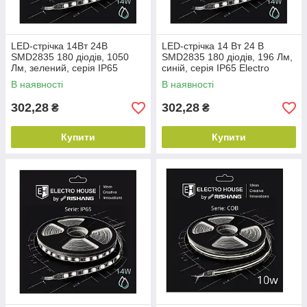
LED-стрічка 14Вт 24В
LED-стрічка 14 Вт 24 В
SMD2835 180 діодів, 1050
SMD2835 180 діодів, 196 Лм,
Лм, зелений, серія IP65
синій, серія IP65 Electro
Electro House by Rishang
House by Rishang
В наявності
В наявності
302,28
302,28
₴
₴
Купити
Купити