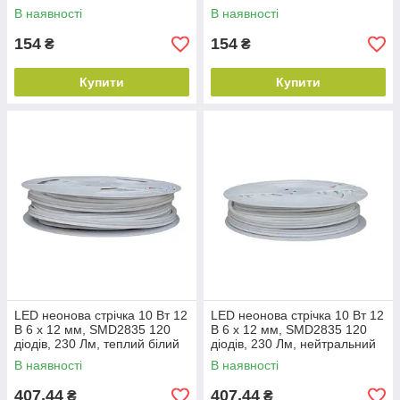
серія COB Electro House by
Electro House by Rishang
В наявності
В наявності
Rishang
154
154
₴
₴
Купити
Купити
LED неонова стрічка 10 Вт 12
LED неонова стрічка 10 Вт 12
В 6 х 12 мм, SMD2835 120
В 6 х 12 мм, SMD2835 120
діодів, 230 Лм, теплий білий
діодів, 230 Лм, нейтральний
3000 K, серія Neon Electro
білий 4000К, серія Neon
В наявності
В наявності
House
Electro
407,44
407,44
₴
₴