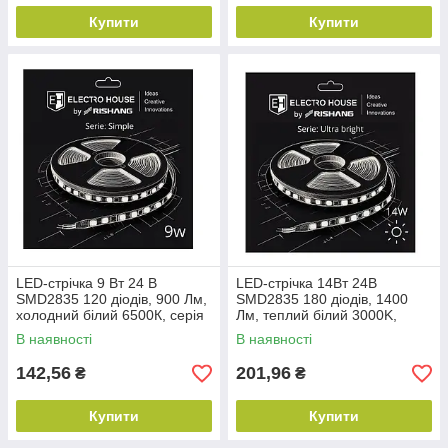
Купити
Купити
LED-стрічка 9 Вт 24 В
LED-стрічка 14Вт 24В
SMD2835 120 діодів, 900 Лм,
SMD2835 180 діодів, 1400
холодний білий 6500К, серія
Лм, теплий білий 3000K,
Simple Electro House by
серія Ultra Bright Electro
В наявності
В наявності
Rishang
House by
142,56
201,96
₴
₴
Купити
Купити