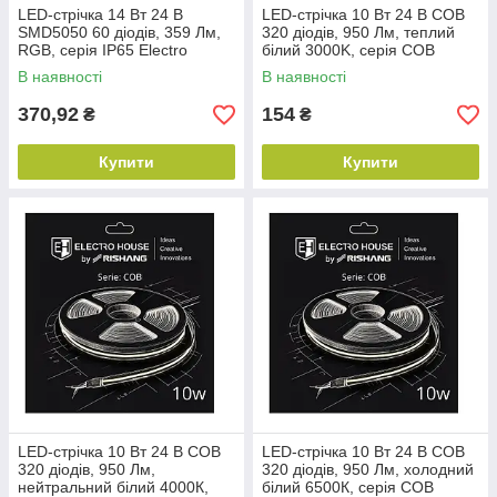
LED-стрічка 14 Вт 24 В
LED-стрічка 10 Вт 24 В COB
SMD5050 60 діодів, 359 Лм,
320 діодів, 950 Лм, теплий
RGB, серія IP65 Electro
білий 3000K, серія COB
House by Rishang
Electro House by Rishang
В наявності
В наявності
370,92
154
₴
₴
Купити
Купити
LED-стрічка 10 Вт 24 В COB
LED-стрічка 10 Вт 24 В COB
320 діодів, 950 Лм,
320 діодів, 950 Лм, холодний
нейтральний білий 4000К,
білий 6500К, серія COB