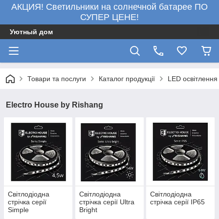
АКЦИЯ! Светильники на солнечной батарее ПО
СУПЕР ЦЕНЕ!
Уютный дом
Товари та послуги
Каталог продукції
LED освітлення
Electro House by Rishang
Світлодіодна
Світлодіодна
Світлодіодна
стрічка серії
стрічка серії Ultra
стрічка серії IP65
Simple
Bright