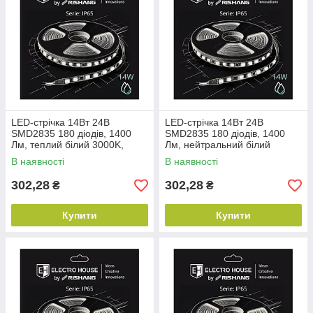
LED-стрічка 14Вт 24В
LED-стрічка 14Вт 24В
SMD2835 180 діодів, 1400
SMD2835 180 діодів, 1400
Лм, теплий білий 3000K,
Лм, нейтральний білий
серія IP65 Electro House by
4000К, серія IP65 Electro
В наявності
В наявності
Rishang
House by Rishang
302,28
302,28
₴
₴
Купити
Купити