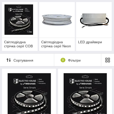
Світлодіодна
Світлодіодна
LED драйвери
стрічка серії COB
стрічка серії Neon
Сортування
0
Фільтри