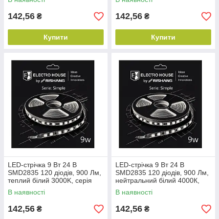
Rishang
Rishang
142,56
142,56
₴
₴
Купити
Купити
LED-стрічка 9 Вт 24 В
LED-стрічка 9 Вт 24 В
SMD2835 120 діодів, 900 Лм,
SMD2835 120 діодів, 900 Лм,
теплий білий 3000K, серія
нейтральний білий 4000К,
Simple Electro House by
серія Simple Electro House by
В наявності
В наявності
Rishang
Rishang
142,56
142,56
₴
₴