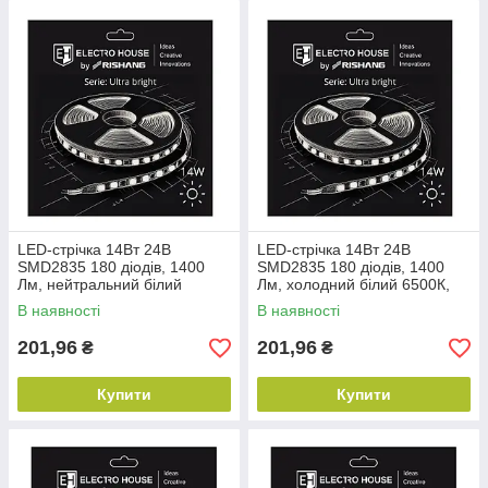
LED-стрічка 14Вт 24В
LED-стрічка 14Вт 24В
SMD2835 180 діодів, 1400
SMD2835 180 діодів, 1400
Лм, нейтральний білий
Лм, холодний білий 6500К,
4000К, серія Ultra Bright
серія Ultra Bright Electro
В наявності
В наявності
Electro House by
House by
201,96
201,96
₴
₴
Купити
Купити