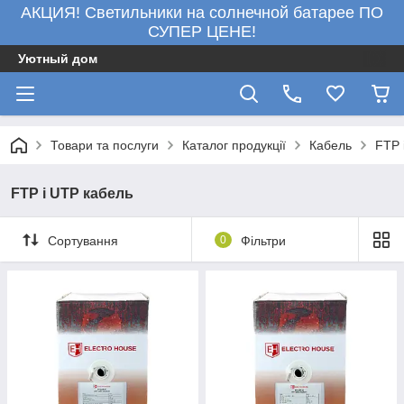
АКЦИЯ! Светильники на солнечной батарее ПО
СУПЕР ЦЕНЕ!
Уютный дом
Товари та послуги
Каталог продукції
Кабель
FTP 
FTP і UTP кабель
Сортування
0
Фільтри