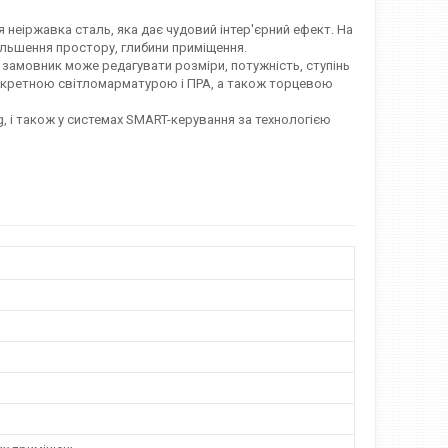
 неіржавка сталь, яка дає чудовий інтер'єрний ефект. На
ільшення простору, глибини приміщення.
 замовник може редагувати розміри, потужність, ступінь
нкретною світломарматурою і ПРА, а також торцевою
, і також у системах SMART-керування за технологією