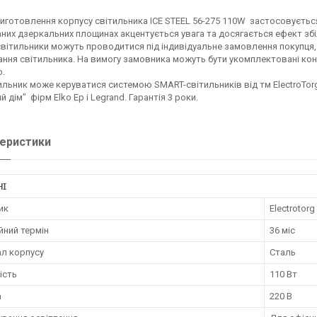
виготовлення корпусу світильника ICE STEEL 56-275 110W застосовується
них дзеркальних площинах акцентується увага та досягається ефект зб
 світильники можуть проводитися під індивідуальне замовлення покупця,
ння світильника. На вимогу замовника можуть бути укомплектовані ко
.
ильник може керуватися системою SMART-світильників від тм ElectroTorg
 дім" фірм Elko Ep і Legrand. Гарантія 3 роки.
еристики
НІ
ик
Electrotorg
йний термін
36 міс
ал корпусу
Сталь
ість
110 Вт
а
220 В