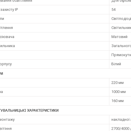
ування освітлення
Для офісн
 захисту IP
54
мпи
Світлодіо
ітлення
Світильни
зсіювача
Матовий
тильника
Загальног
Прямокут
орпусу
Білий
РИ
220 мм
на
1000 мм
160 мм
ТУВАЛЬНИЦЬКІ ХАРАКТЕРИСТИКИ
 монтажу
накладної 
вітіння
2700/4000 