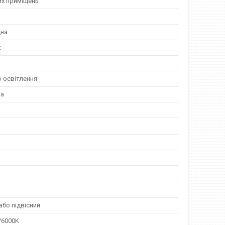
их приміщень
дна
к
о освітлення
на
або підвісний
/6000K