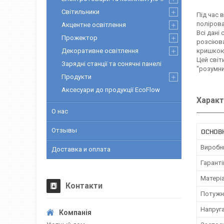
Світильники
Під час 
полірова
Акцентне освітлення
Всі дані
Прожектор
розсіюва
Декоративне освітлення
кришкою
Цей світ
Зарядні станції та сонячні панелі
"розумний
Продукти
Аксесуари до продукції EcoFlow
Характ
О нас
Отзывы
ОСНОВ
Виробн
Доставка и оплата
Гаранті
Матері
Контакти
Потужн
Напруг