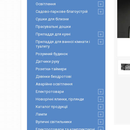
Освітлення
Садово-паркове благоустрій
Сушки для білизни
Прасувальні дошки
Приладдя для кухні
Приладдя для ванної кімнати і
туалету
Розумний будинок
Датчики руху
Розетки-таймери
Дзвінки бездротові
Аварійне освітлення
Електротовари
Новорічні ялинки, гірлянди
Каталог продукції
Лампи
Вуличні світильники
Електротовари та комплектуючі