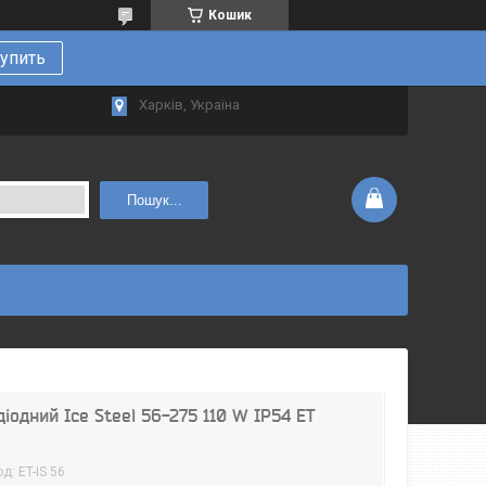
Кошик
упить
Харків, Україна
Пошук...
діодний Ice Steel 56-275 110 W IP54 ET
од:
ET-IS 56