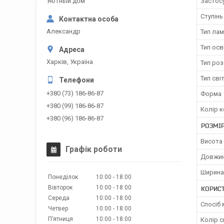
Уютный дом
Застос
Ступінь
Александр
Тип ла
Тип осв
Харків, Україна
Тип ро
Тип сві
+380 (73) 186-86-87
Форма
+380 (99) 186-86-87
Колір к
+380 (96) 186-86-87
РОЗМІ
Висота
Графік роботи
Довжи
Ширина
Понеділок
10:00
18:00
Вівторок
10:00
18:00
КОРИС
Середа
10:00
18:00
Спосіб
Четвер
10:00
18:00
Пʼятниця
10:00
18:00
Колір с