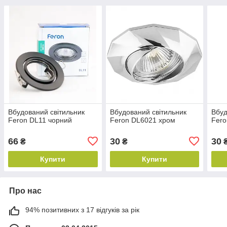
Вбудований світильник
Вбудований світильник
Вбуд
Feron DL11 чорний
Feron DL6021 хром
Fero
66
30
30
₴
₴
Купити
Купити
Про нас
94% позитивних з 17 відгуків за рік