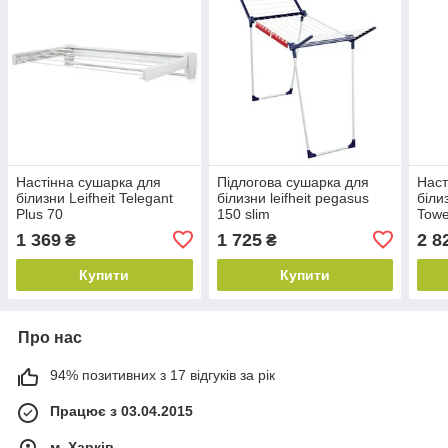
Настінна сушарка для
Підлогова сушарка для
Наст
білизни Leifheit Telegant
білизни leifheit pegasus
біли
Plus 70
150 slim
Towe
1 369
1 725
2 8
₴
₴
Купити
Купити
Про нас
94% позитивних з 17 відгуків за рік
Працює з 03.04.2015
м. Харків