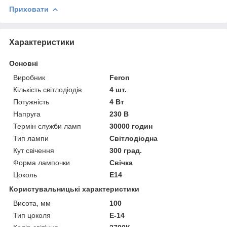
Приховати
Характеристики
Основні
Виробник
Feron
Кількість світлодіодів
4 шт.
Потужність
4 Вт
Напруга
230 В
Термін служби ламп
30000 годин
Тип лампи
Світлодіодна
Кут свічення
300 град.
Форма лампочки
Свічка
Цоколь
E14
Користувальницькі характеристики
Висота, мм
100
Тип цоколя
E-14