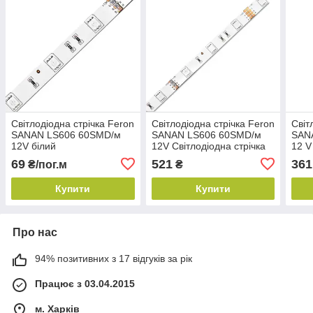
Світлодіодна стрічка Feron
Світлодіодна стрічка Feron
Світ
SANAN LS606 60SMD/м
SANAN LS606 60SMD/м
SAN
12V білий
12V Світлодіодна стрічка
12 V
Feron SANAN LS606
69
521
361
₴/пог.м
₴
60SMD / м 12V IP20 RGB
Купити
Купити
Про нас
94% позитивних з 17 відгуків за рік
Працює з 03.04.2015
м. Харків