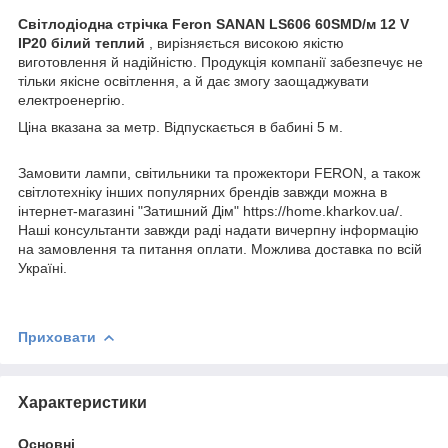
Світлодіодна стрічка Feron SANAN LS606 60SMD/м 12 V
IP20 білий теплий
, вирізняється високою якістю
виготовлення й надійністю. Продукція компанії забезпечує не
тільки якісне освітлення, а й дає змогу заощаджувати
електроенергію.
Ціна вказана за метр. Відпускається в бабині 5 м.
Замовити лампи, світильники та прожектори FERON, а також
світлотехніку інших популярних брендів завжди можна в
інтернет-магазині "Затишний Дім" https://home.kharkov.ua/.
Наші консультанти завжди раді надати вичерпну інформацію
на замовлення та питання оплати. Можлива доставка по всій
Україні.
Приховати
Характеристики
Основні