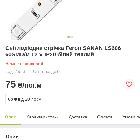
Світлодіодна стрічка Feron SANAN LS606
60SMD/м 12 V IP20 білий теплий
Немає в наявності
Код: 4953
Опт і роздріб
75
₴/пог.м
68 ₴
від 20 пог.м
Опис
Характеристики
Доставка
Оплата
Умови п
Опис