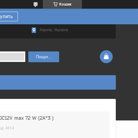
Кошик
упить
Харків, Україна
Пошук...
DC12V max 72 W (2A*3 )
од:
4314