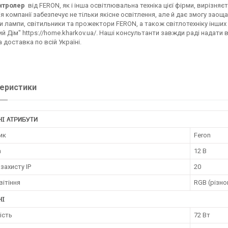
онтролер
від FERON, як і інша освітлювальна техніка цієї фірми, вирізня
я компанії забезпечує не тільки якісне освітлення, але й дає змогу зао
 лампи, світильники та прожектори FERON, а також світлотехніку інших
й Дім" https://home.kharkov.ua/. Наші консультанти завжди раді надати
доставка по всій Україні.
еристики
І АТРИБУТИ
ик
Feron
а
12 В
 захисту IP
20
вітіння
RGB (різн
НІ
ість
72 Вт