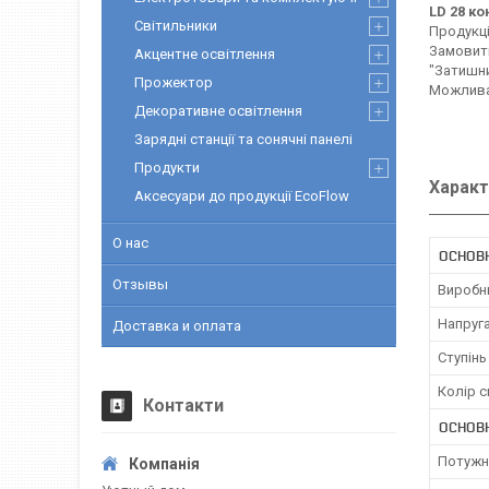
LD 28 к
Світильники
Продукці
Замовити
Акцентне освітлення
"Затишни
Прожектор
Можлива 
Декоративне освітлення
Зарядні станції та сонячні панелі
Продукти
Характ
Аксесуари до продукції EcoFlow
О нас
ОСНОВН
Отзывы
Виробн
Напруг
Доставка и оплата
Ступінь
Колір с
Контакти
ОСНОВ
Потужн