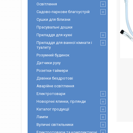
Освітлення
Садово-паркове благоустрій
Сушки для білизни
Прасувальні дошки
Приладдя для кухні
Приладдя для ванної кімнати і
туалету
Розумний будинок
Датчики руху
Розетки-таймери
Дзвінки бездротові
Аварійне освітлення
Електротовари
Новорічні ялинки, гірлянди
Каталог продукції
Лампи
Вуличні світильники
Електротовари та комплектуючі