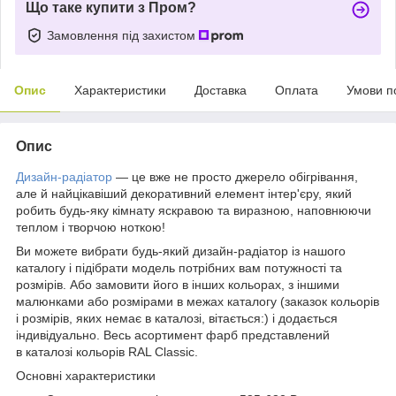
Що таке купити з Пром?
Замовлення під захистом
Опис
Характеристики
Доставка
Оплата
Умови п
Опис
Дизайн-радіатор
— це вже не просто джерело обігрівання,
але й найцікавіший декоративний елемент інтер'єру, який
робить будь-яку кімнату яскравою та виразною, наповнюючи
теплом і творчою ноткою!
Ви можете вибрати будь-який дизайн-радіатор із нашого
каталогу і підібрати модель потрібних вам потужності та
розмірів. Або замовити його в інших кольорах, з іншими
малюнками або розмірами в межах каталогу (заказок кольорів
і розмірів, яких немає в каталозі, вітається:) і додається
індивідуально. Весь асортимент фарб представлений
в каталозі кольорів RAL Classic.
Основні характеристики