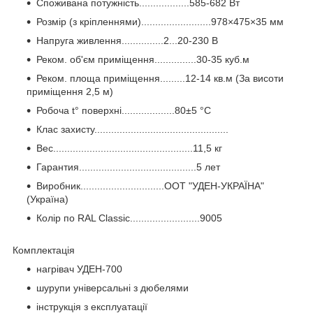
Споживана потужність..................585-682 Вт
Розмір (з кріпленнями).........................978×475×35 мм
Напруга живлення...............2...20-230 В
Реком. об'єм приміщення...............30-35 куб.м
Реком. площа приміщення.........12-14 кв.м (За висоти
приміщення 2,5 м)
Робоча t° поверхні...................80±5 °C
Клас захисту................................................
Вес..................................................11,5 кг
Гарантия..........................................5 лет
Виробник..............................ООТ "УДЕН-УКРАЇНА"
(Україна)
Колір по RAL Classic.........................9005
Комплектація
нагрівач УДЕН-700
шурупи універсальні з дюбелями
інструкція з експлуатації