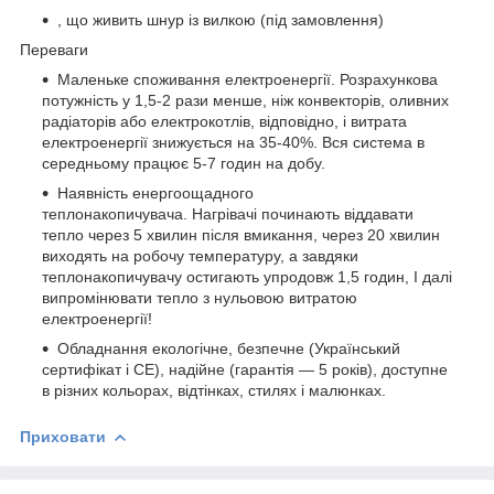
, що живить шнур із вилкою (під замовлення)
Переваги
Маленьке споживання електроенергії. Розрахункова
потужність у 1,5-2 рази менше, ніж конвекторів, оливних
радіаторів або електрокотлів, відповідно, і витрата
електроенергії знижується на 35-40%. Вся система в
середньому працює 5-7 годин на добу.
Наявність енергоощадного
теплонакопичувача. Нагрівачі починають віддавати
тепло через 5 хвилин після вмикання, через 20 хвилин
виходять на робочу температуру, а завдяки
теплонакопичувачу остигають упродовж 1,5 годин, І далі
випромінювати тепло з нульовою витратою
електроенергії!
Обладнання екологічне, безпечне (Український
сертифікат і СЕ), надійне (гарантія — 5 років), доступне
в різних кольорах, відтінках, стилях і малюнках.
Приховати