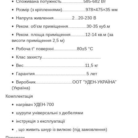
Споживана потужність..................585-682 Вт
Розмір (з кріпленнями)...................978×475×35 мм
Напруга живлення...............2...20-230 В
Реком. об'єм приміщення...............30-35 куб.м
Реком. площа приміщення............12-14 кв.м (за
висоти приміщення 2,5 м)
Робоча t° поверхні...................80±5 °C
Клас захисту................................................
Вес..................................................11,5 кг
Гарантия..........................................5 лет
Виробник..............................ООТ "УДЕН-УКРАЇНА"
(Україна)
Комплектація
нагрівач УДЕН-700
шурупи універсальні з дюбелями
інструкція з експлуатації
, що живить шнур із вилкою (під замовлення)
Переваги