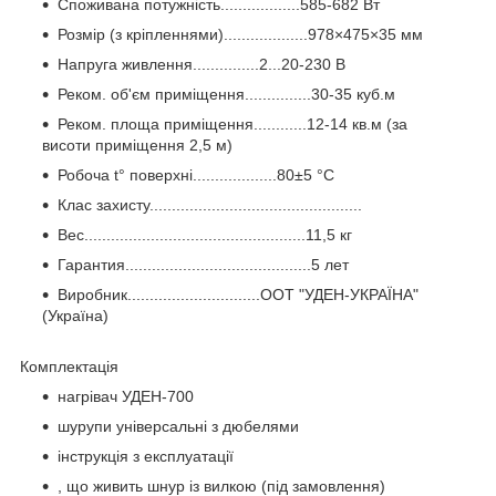
Споживана потужність..................585-682 Вт
Розмір (з кріпленнями)...................978×475×35 мм
Напруга живлення...............2...20-230 В
Реком. об'єм приміщення...............30-35 куб.м
Реком. площа приміщення............12-14 кв.м (за
висоти приміщення 2,5 м)
Робоча t° поверхні...................80±5 °C
Клас захисту................................................
Вес..................................................11,5 кг
Гарантия..........................................5 лет
Виробник..............................ООТ "УДЕН-УКРАЇНА"
(Україна)
Комплектація
нагрівач УДЕН-700
шурупи універсальні з дюбелями
інструкція з експлуатації
, що живить шнур із вилкою (під замовлення)