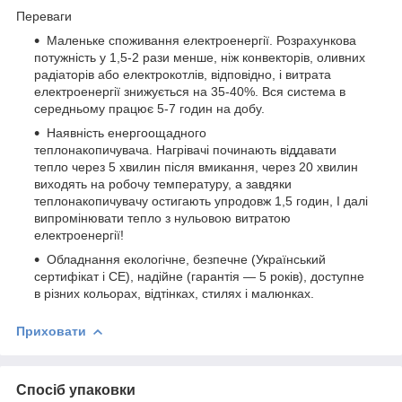
Переваги
Маленьке споживання електроенергії. Розрахункова
потужність у 1,5-2 рази менше, ніж конвекторів, оливних
радіаторів або електрокотлів, відповідно, і витрата
електроенергії знижується на 35-40%. Вся система в
середньому працює 5-7 годин на добу.
Наявність енергоощадного
теплонакопичувача. Нагрівачі починають віддавати
тепло через 5 хвилин після вмикання, через 20 хвилин
виходять на робочу температуру, а завдяки
теплонакопичувачу остигають упродовж 1,5 годин, І далі
випромінювати тепло з нульовою витратою
електроенергії!
Обладнання екологічне, безпечне (Український
сертифікат і СЕ), надійне (гарантія — 5 років), доступне
в різних кольорах, відтінках, стилях і малюнках.
Приховати
Спосіб упаковки