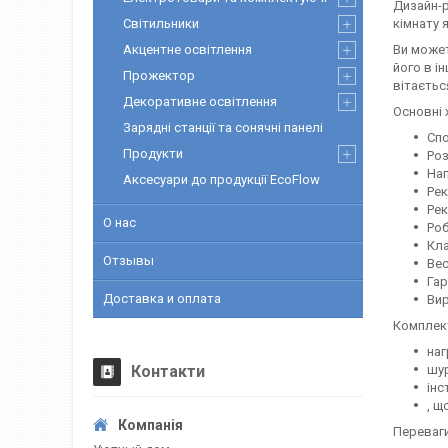
Дизайн-р
Світильники
кімнату
Акцентне освітлення
Ви может
його в і
Прожектор
вітаєтьс
Декоративне освітлення
Основні 
Зарядні станції та сонячні панелі
Спо
Продукти
Роз
Напр
Аксесуари до продукції EcoFlow
Рек
Рек
О нас
Робо
Клас 
Отзывы
Вес..
Гаран
Доставка и оплата
Виро
Комплек
наг
Контакти
шур
інс
, щ
Переваг