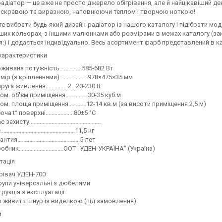
адіатор — це вже не просто джерело обігрівання, але й найцікавіший де
 яскравою та виразною, наповнюючи теплом і творчою ноткою!
е вибрати будь-який дизайн-радіатор із нашого каталогу і підібрати мо
нших кольорах, з іншими малюнками або розмірами в межах каталогу (зака
я:) і додається індивідуально. Весь асортимент фарб представлений в ка
характеристики
живана потужність...............585-682 Вт
мір (з кріпленнями)...................978×475×35 мм
уга живлення...............2...20-230 В
ом. об'єм приміщення...............30-35 куб.м
ом. площа приміщення............12-14 кв.м (за висоти приміщення 2,5 м)
ча t° поверхні...................80±5 °C
захисту................................................
................................................11,5 кг
тия..........................................5 лет
бник..............................ООТ "УДЕН-УКРАЇНА" (Україна)
тація
рівач УДЕН-700
упи універсальні з дюбелями
трукція з експлуатації
о живить шнур із виделкою (під замовлення)
и