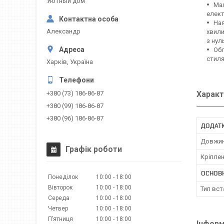
Уютный дом
Мал
елект
Ная
Александр
хвили
з нул
Обл
стиля
Харків, Україна
Характ
+380 (73) 186-86-87
+380 (99) 186-86-87
+380 (96) 186-86-87
ДОДАТК
Довжин
Графік роботи
Кріплен
ОСНОВ
Понеділок
10:00
18:00
Вівторок
10:00
18:00
Тип вс
Середа
10:00
18:00
Четвер
10:00
18:00
Пʼятниця
10:00
18:00
Інформ