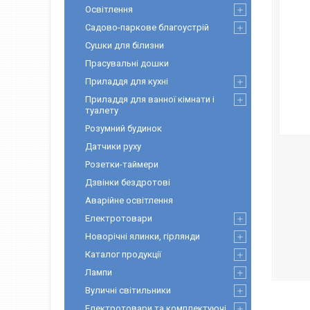
Освітлення
Садово-паркове благоустрій
Сушки для білизни
Прасувальні дошки
Приладдя для кухні
Приладдя для ванної кімнати і
туалету
Розумний будинок
Датчики руху
Розетки-таймери
Дзвінки бездротові
Аварійне освітлення
Електротовари
Новорічні ялинки, гірлянди
Каталог продукції
Лампи
Вуличні світильники
Електротовари та комплектуючі