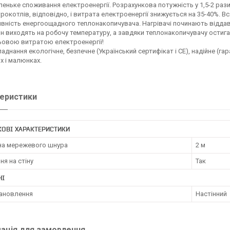
еньке споживання електроенергії. Розрахункова потужність у 1,5-2 рази
рокотлів, відповідно, і витрата електроенергії знижується на 35-40%. В
вність енергоощадного теплонакопичувача. Нагрівачі починають віддава
н виходять на робочу температуру, а завдяки теплонакопичувачу остига
ьовою витратою електроенергії!
аднання екологічне, безпечне (Український сертифікат і СЕ), надійне (гара
х і малюнках.
еристики
ОВІ ХАРАКТЕРИСТИКИ
а мережевого шнура
2 м
ня на стіну
Так
НІ
тановлення
Настінний
ація для замовлення