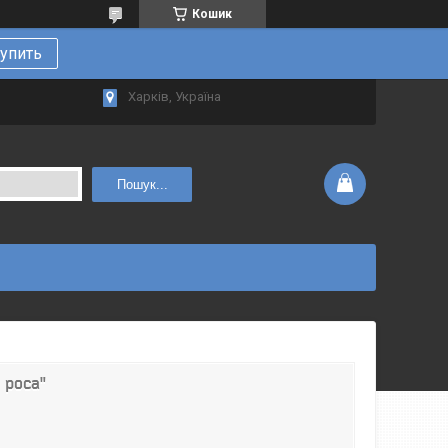
Кошик
упить
Харків, Україна
Пошук...
 роса"