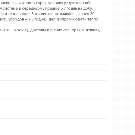
 менше, ніж конвекторів, оливних радіаторів або
ся система в середньому працює 5-7 годин на добу.
ти тепло через 5 хвилин після вмикання, через 20
ють упродовж 1,5 годин, І далі випромінювати тепло
нтія — 5 років), доступні в різних кольорах, відтінках,