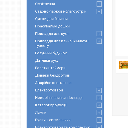
Освітлення
Садово-паркове благоустрій
Сушки для білизни
Прасувальні дошки
Приладдя для кухні
Приладдя для ванної кімнати і
туалету
Розумний будинок
Датчики руху
Розетки-таймери
Дзвінки бездротові
Аварійне освітлення
Електротовари
Новорічні ялинки, гірлянди
Каталог продукції
Лампи
Вуличні світильники
Електротовари та комплектуючі