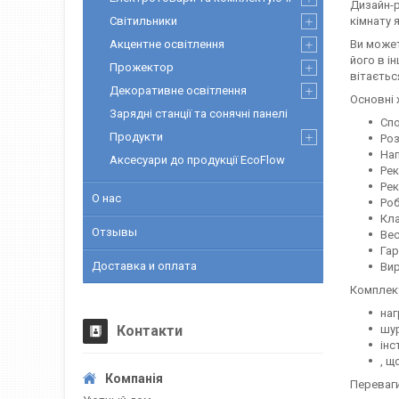
Дизайн-р
Світильники
кімнату
Акцентне освітлення
Ви может
його в і
Прожектор
вітаєтьс
Декоративне освітлення
Основні 
Зарядні станції та сонячні панелі
Спо
Продукти
Роз
Напр
Аксесуари до продукції EcoFlow
Рек
Рек
О нас
Робо
Клас 
Отзывы
Вес..
Гаран
Доставка и оплата
Виро
Комплек
наг
Контакти
шур
інс
, щ
Переваг