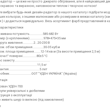
адіатор — це вже не просто джерело обігрівання, але й найцікавіший де
 яскравою та виразною, наповнюючи теплом і творчою ноткою!
е вибрати будь-який дизайн-радіатор із нашого каталогу і підібрати мо
нших кольорах, з іншими малюнками або розмірами в межах каталогу (зака
я:) і додається індивідуально. Весь асортимент фарб представлений в ка
характеристики
живана потужність..................585-682 Вт
мір (з кріпленнями)...................978×475×35 мм
уга живлення...............2...20-230 В
ом. об'єм приміщення...............30-35 куб.м
ом. площа приміщення.........12-14 кв.м (За висоти приміщення 2,5 м)
ча t° поверхні...................80±5 °C
захисту................................................
................................................11,5 кг
тия..........................................5 лет
бник..............................ООТ "УДЕН-УКРАЇНА" (Україна)
тація
рівач УДЕН-700
упи універсальні з дюбелями
трукція з експлуатації
о живить шнур із вилкою (під замовлення)
и