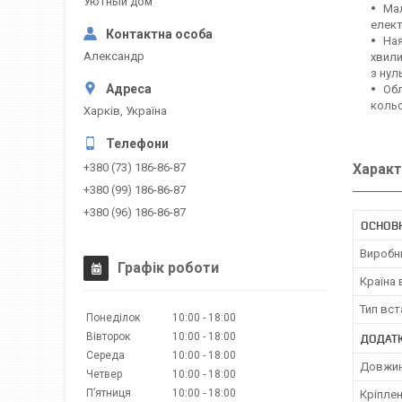
Уютный дом
Мал
елект
Ная
Александр
хвили
з нул
Обл
кольо
Харків, Україна
Характ
+380 (73) 186-86-87
+380 (99) 186-86-87
+380 (96) 186-86-87
ОСНОВ
Виробн
Графік роботи
Країна
Тип вс
Понеділок
10:00
18:00
Вівторок
10:00
18:00
ДОДАТК
Середа
10:00
18:00
Довжин
Четвер
10:00
18:00
Пʼятниця
10:00
18:00
Кріплен