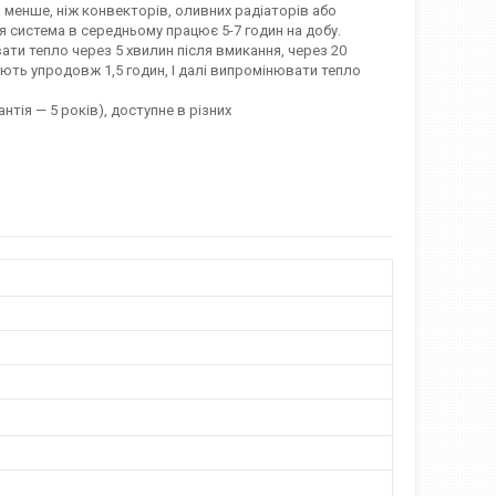
 менше, ніж конвекторів, оливних радіаторів або
ся система в середньому працює 5-7 годин на добу.
ти тепло через 5 хвилин після вмикання, через 20
ють упродовж 1,5 годин, І далі випромінювати тепло
нтія — 5 років), доступне в різних