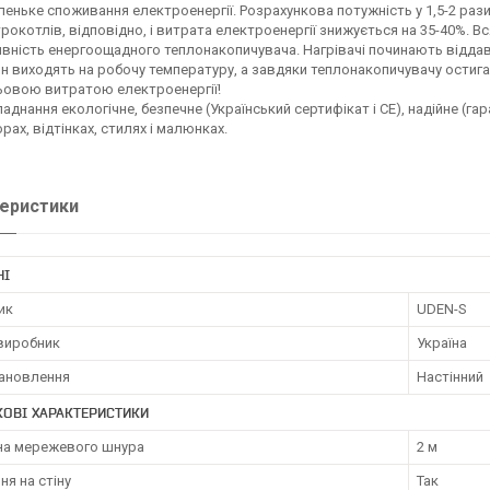
еньке споживання електроенергії. Розрахункова потужність у 1,5-2 рази
рокотлів, відповідно, і витрата електроенергії знижується на 35-40%. В
вність енергоощадного теплонакопичувача. Нагрівачі починають віддава
н виходять на робочу температуру, а завдяки теплонакопичувачу остига
ьовою витратою електроенергії!
аднання екологічне, безпечне (Український сертифікат і СЕ), надійне (гара
рах, відтінках, стилях і малюнках.
еристики
НІ
ик
UDEN-S
 виробник
Україна
тановлення
Настінний
ОВІ ХАРАКТЕРИСТИКИ
а мережевого шнура
2 м
ня на стіну
Так