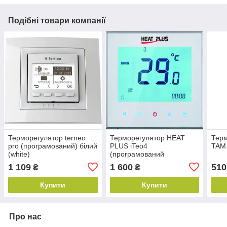
Подібні товари компанії
Терморегулятор terneo
Терморегулятор HEAT
Терм
pro (програмований) білий
PLUS iTeo4
TAM
(white)
(програмований
сенсорний)
1 109
1 600
510
₴
₴
Купити
Купити
Про нас