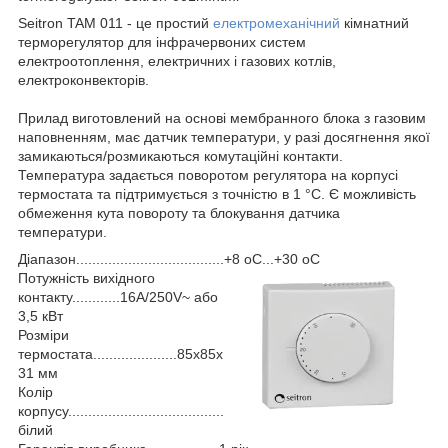
Seitron TAM 011 - це простий
електромеханічний
кімнатний
терморегулятор для інфрачервоних систем
електроотоплення, електричних і газових котлів,
електроконвекторів.
Прилад виготовлений на основі мембранного блока з газовим
наповненням, має датчик температури, у разі досягнення якої
замикаються/розмикаються комутаційні контакти.
Температура задається поворотом регулятора на корпусі
термостата та підтримується з точністю в 1 °C. Є можливість
обмеження кута повороту та блокування датчика
температури.
Діапазон.....................................+8 oС...+30 oС
Потужність вихідного
контакту............16A/250V~ або
3,5 кВт
Розміри
термостата.....................85х85х
31 мм
Колір
корпусу.......................................
білий