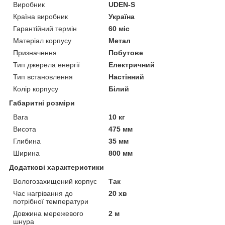
Виробник
UDEN-S
Країна виробник
Україна
Гарантійний термін
60 міс
Матеріал корпусу
Метал
Призначення
Побутове
Тип джерела енергії
Електричний
Тип встановлення
Настінний
Колір корпусу
Білий
Габаритні розміри
Вага
10 кг
Висота
475 мм
Глибина
35 мм
Ширина
800 мм
Додаткові характеристики
Вологозахищений корпус
Так
Час нагрівання до
20 хв
потрібної температури
Довжина мережевого
2 м
шнура