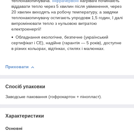
теплонакопичувача.
Інфрачервоні
нагрівачі починають
віддавати тепло через 5 хвилин після увімкнення, через
20 хвилин виходять на робочу температуру, а завдяки
теплонакопичувачу остигають упродовж 1,5 годин, І далі
випромінювати тепло з нульовою витратою
електроенергії!
Обладнання екологічне, безпечне (український
сертифікат і СЕ), надійне (гарантія — 5 років), доступне
в різних кольорах, відтінках, стилях і малюнках.
Приховати
Спосіб упаковки
Заводське паковання (гофрокартон + пінопласт).
Характеристики
Основні