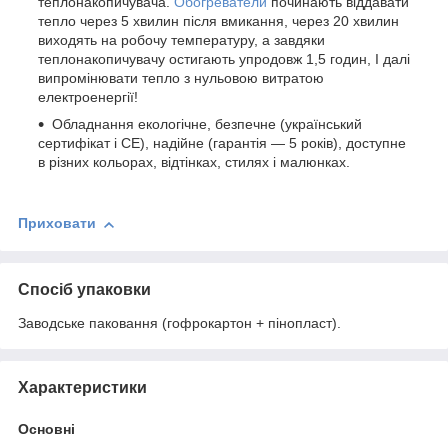
теплонакопичувача.
Обогреватели
починають віддавати
тепло через 5 хвилин після вмикання, через 20 хвилин
виходять на робочу температуру, а завдяки
теплонакопичувачу остигають упродовж 1,5 годин, І далі
випромінювати тепло з нульовою витратою
електроенергії!
Обладнання екологічне, безпечне (український
сертифікат і СЕ), надійне (гарантія — 5 років), доступне
в різних кольорах, відтінках, стилях і малюнках.
Приховати
Спосіб упаковки
Заводське паковання (гофрокартон + пінопласт).
Характеристики
Основні