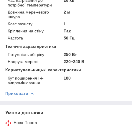
Час нагрівання до
20 хв
потрібної температури
Довжина мережевого
2 м
шнура
Клас захисту
I
Кріплення на стіну
Так
Частота
50 Гц
Технічні характеристики
Потужність обігріву
250 Вт
Напруга мережі
220~240 В
Користувальницькі характеристики
Кут поширення ІЧ-
180
випромінювання
Приховати
Умови доставки
Нова Пошта