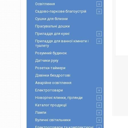
Освітлення
Садово-паркове благоустрій
Сушки для білизни
Прасувальні дошки
Приладдя для кухні
Приладдя для ванної кімнати і
туалету
Розумний будинок
Датчики руху
Розетки-таймери
Дзвінки бездротові
Аварійне освітлення
Електротовари
Новорічні ялинки, гірлянди
Каталог продукції
Лампи
Вуличні світильники
Електротовари та комплектуючі