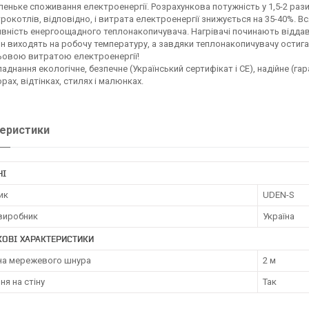
еньке споживання електроенергії. Розрахункова потужність у 1,5-2 рази
рокотлів, відповідно, і витрата електроенергії знижується на 35-40%. В
вність енергоощадного теплонакопичувача. Нагрівачі починають віддава
н виходять на робочу температуру, а завдяки теплонакопичувачу остига
ьовою витратою електроенергії!
аднання екологічне, безпечне (Український сертифікат і СЕ), надійне (гара
рах, відтінках, стилях і малюнках.
еристики
НІ
ик
UDEN-S
 виробник
Україна
ОВІ ХАРАКТЕРИСТИКИ
а мережевого шнура
2 м
ня на стіну
Так