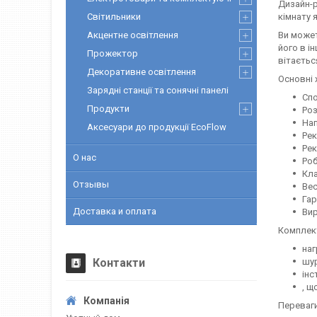
Дизайн-р
Світильники
кімнату
Акцентне освітлення
Ви может
його в і
Прожектор
вітаєтьс
Декоративне освітлення
Основні 
Зарядні станції та сонячні панелі
Спо
Продукти
Роз
Напр
Аксесуари до продукції EcoFlow
Рек
Рек
О нас
Робо
Клас 
Отзывы
Вес...
Гаран
Доставка и оплата
Виро
Комплек
наг
Контакти
шур
інс
, щ
Переваг