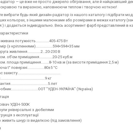
адіатор — це вже не просто джерело обігрівання, але й найцікавіший де
 яскравою та виразною, наповнюючи теплом і творчою ноткою!
е вибрати будь-який дизайн-радіатор із нашого каталогу і підібрати мо
нших кольорах, з іншими малюнками або розмірами в межах каталогу (зака
я:) і додається індивідуально. Весь асортимент фарб представлений в ка
характеристики
живана потужність...............405-475 Вт
мір (з кріпленнями)...................594×594×35 мм
уга живлення...............2...20-230 В
ом. об'єм приміщення...............20-25 куб.м
ом. площа приміщення.........8-10 кв.м (за висоти приміщення 2,5 м)
ча t° поверхні...................80±5 °C
захисту................................................
...............................................9 кг
тия..........................................5 лет
бник..............................ООТ "УДЕН-УКРАЇНА" (Україна)
тація
рівач УДЕН-500К
упи універсальні з дюбелями
трукція з експлуатації
о живить шнур із виделкою (під замовлення)
и