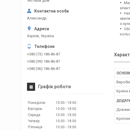
Уютный дом
Мал
елект
Ная
Александр
хвили
з нул
Обл
кольо
Харків, Україна
Характ
+380 (73) 186-86-87
+380 (99) 186-86-87
+380 (96) 186-86-87
ОСНОВ
Виробн
Графік роботи
Країна
ДОДАТК
Понеділок
10:00
18:00
Вівторок
10:00
18:00
Довжин
Середа
10:00
18:00
Кріплен
Четвер
10:00
18:00
Пʼятниця
10:00
18:00