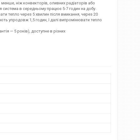
 менше, ніж конвекторів, оливних радіаторів або
ся система в середньому працює 5-7 годин на добу.
ти тепло через 5 хвилин після вмикання, через 20
ють упродовж 1,5 годин, І далі випромінювати тепло
нтія — 5 років), доступне в різних