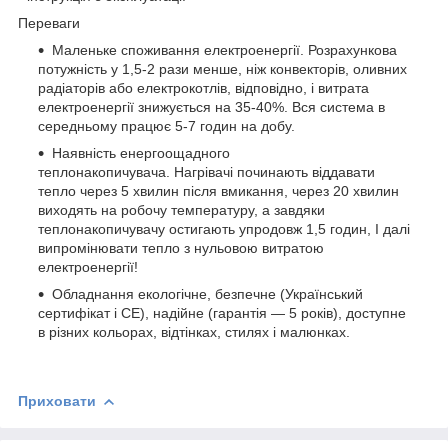
Переваги
Маленьке споживання електроенергії. Розрахункова
потужність у 1,5-2 рази менше, ніж конвекторів, оливних
радіаторів або електрокотлів, відповідно, і витрата
електроенергії знижується на 35-40%. Вся система в
середньому працює 5-7 годин на добу.
Наявність енергоощадного
теплонакопичувача. Нагрівачі починають віддавати
тепло через 5 хвилин після вмикання, через 20 хвилин
виходять на робочу температуру, а завдяки
теплонакопичувачу остигають упродовж 1,5 годин, І далі
випромінювати тепло з нульовою витратою
електроенергії!
Обладнання екологічне, безпечне (Український
сертифікат і СЕ), надійне (гарантія — 5 років), доступне
в різних кольорах, відтінках, стилях і малюнках.
Приховати