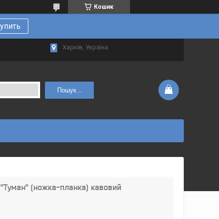
Кошик
упить
Харків, Україна
Пошук...
 "Туман" (ножка-планка) кавовий