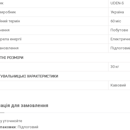
ик
UDEN-S
 виробник
Україна
йний термін
60 міс
чення
Побутове
рела енергії
Електричн
тановлення
Підлогови
ТНІ РОЗМІРИ
30 кг
ТУВАЛЬНИЦЬКІ ХАРАКТЕРИСТИКИ
Кавовий
ація для замовлення
у уточнюйте
упаковки:
Підлоговий