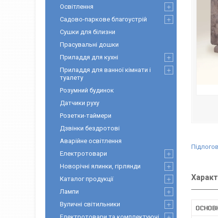
Освітлення
Садово-паркове благоустрій
Сушки для білизни
Прасувальні дошки
Приладдя для кухні
Приладдя для ванної кімнати і
туалету
Розумний будинок
Датчики руху
Розетки-таймери
Дзвінки бездротові
Аварійне освітлення
Підлого
Електротовари
Новорічні ялинки, гірлянди
Характ
Каталог продукції
Лампи
Вуличні світильники
ОСНОВ
Електротовари та комплектуючі