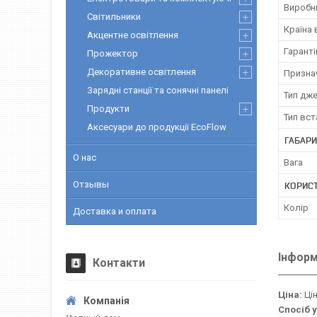
Виробн
Світильники
Країна
Акцентне освітлення
Гаранті
Прожектор
Декоративне освітлення
Призна
Зарядні станції та сонячні панелі
Тип дже
Продукти
Тип вс
Аксесуари до продукції EcoFlow
ГАБАРИ
О нас
Вага
Отзывы
КОРИС
Колір
Доставка и оплата
Інформ
Контакти
Ціна:
Цін
Спосіб 