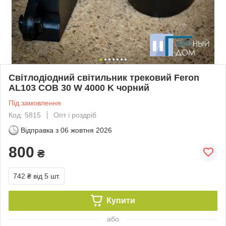
Світлодіодний світильник трековий Feron
AL103 COB 30 W 4000 K чорний
Під замовлення
Код: 5815
Опт і роздріб
Відправка з
06 жовтня 2026
800
₴
742 ₴
від 5 шт.
Купити
або