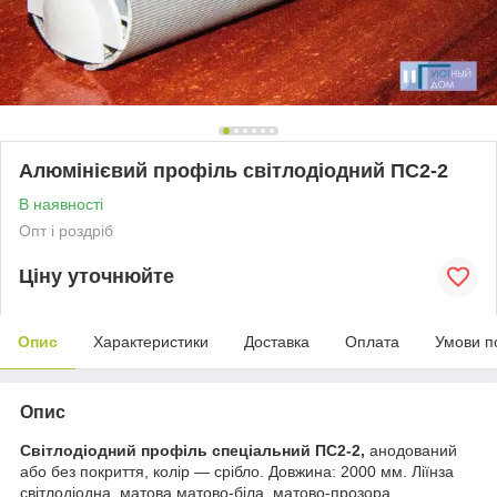
Алюмінієвий профіль світлодіодний ПС2-2
В наявності
Опт і роздріб
Ціну уточнюйте
Опис
Характеристики
Доставка
Оплата
Умови п
Опис
Світлодіодний профіль спеціальний ПС2-2,
анодований
або без покриття, колір — срібло. Довжина: 2000 мм. Ліїнза
світлодіодна матова,матово-біла, матово-прозора,