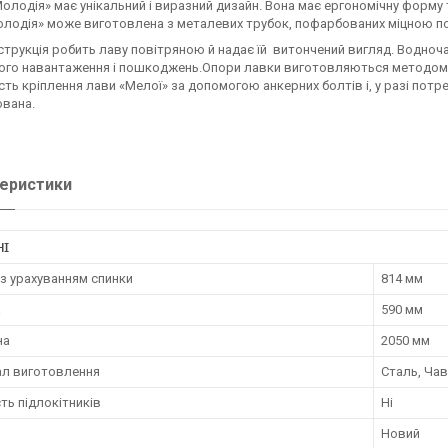
олодія» має унікальний і виразний дизайн. Вона має ергономічну форму 
олодія» може виготовлена з металевих трубок, пофарбованих міцною
струкція робить лаву повітряною й надає їй витончений вигляд. Водноч
го навантаження і пошкоджень.Опори лавки виготовляються методом ча
ть кріплення лави «Мелої» за допомогою анкерних болтів і, у разі пот
ована.
еристики
НІ
з урахуванням спинки
814 мм
а
590 мм
на
2050 мм
ал виготовлення
Сталь, Чав
ть підлокітників
Ні
Новий