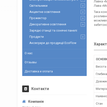
Лавка «М
Світильники
Лава «М
Акцентне освітлення
Така кон
розливно
Прожектор
можливіс
Декоративне освітлення
забетон
Зарядні станції та сонячні панелі
Продукти
Аксесуари до продукції EcoFlow
Характ
О нас
ОСНОВ
Отзывы
Висота 
Доставка и оплата
Глибин
Довжи
Контакти
Матері
Наявніс
Стан