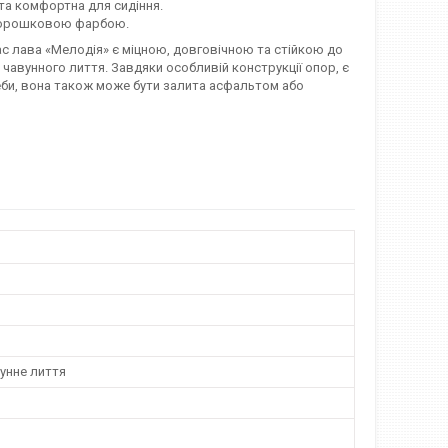
та комфортна для сидіння.
 порошковою фарбою.
ас лава «Мелодія» є міцною, довговічною та стійкою до
вунного лиття. Завдяки особливій конструкції опор, є
реби, вона також може бути залита асфальтом або
унне лиття