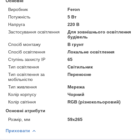
Основні
Виробник
Feron
Потужність
5 Вт
Напруга
220 В
Застосування освітлення
Для зовнішнього освітлення
будівель
Спосіб монтажу
В грунт
Спосіб освітлення
Локальне освітлення
Ступінь захисту IP
65
Тип освітлення
Світильник
Тип освітлення за
Переносне
мобільністю
Тип живлення
Мережа
Колір корпусу
Чорний
Колір світіння
RGB (різнокольоровий)
Основні атрибути
Розмір, мм
59х265
Приховати