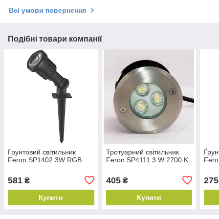
Всі умови повернення
Подібні товари компанії
Грунтовий світильник
Тротуарний світильник
Ґрун
Feron SP1402 3W RGB
Feron SP4111 3 W 2700 K
Fer
581
405
275
₴
₴
Купити
Купити