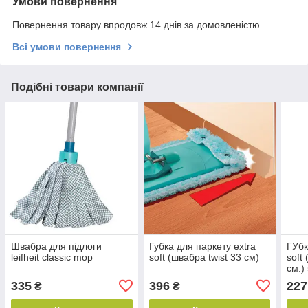
Умови повернення
Повернення товару впродовж 14 днів за домовленістю
Всі умови повернення
Подібні товари компанії
Швабра для підлоги
Губка для паркету extra
ГУбк
leifheit classic mop
soft (швабра twist 33 см)
soft
см.)
335
396
227
₴
₴